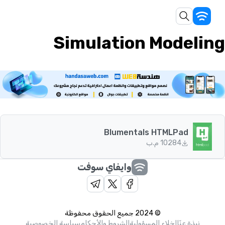
Simulation Modeling
Blumentals HTMLPad
84
102 م.ب
وايفاي سوفت
© 2024 جميع الحقوق محفوظة
نبذة عنّا
إخلاء المسؤولية
الشروط والأحكام
سياسة الخصوصية