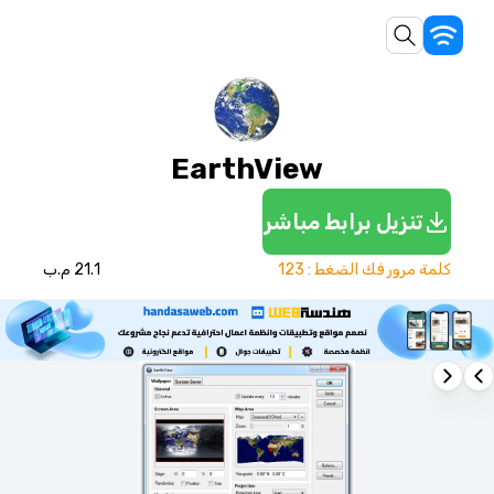
EarthView
تنزيل برابط مباشر
كلمة مرور فك الضغط : 123
21.1 م.ب