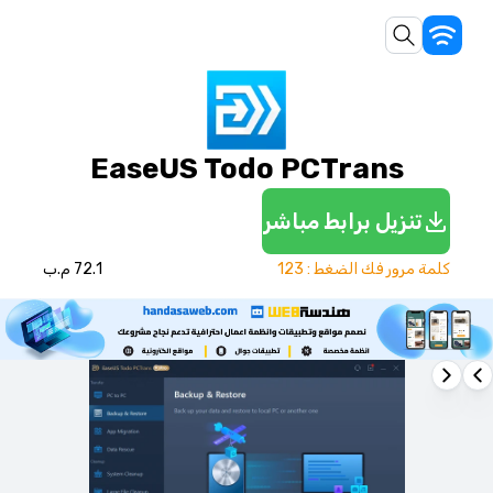
EaseUS Todo PCTrans
تنزيل برابط مباشر
كلمة مرور فك الضغط : 123
72.1 م.ب