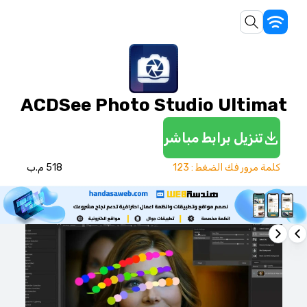
ACDSee Photo Studio Ultimat
تنزيل برابط مباشر
كلمة مرور فك الضغط : 123
518 م.ب