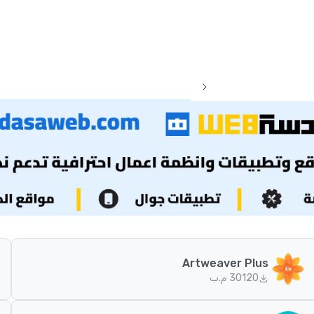
Artweaver Plus
120
30 م.ب