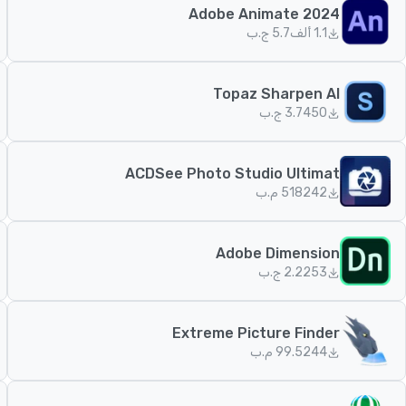
Adobe Animate 2024
1.1 ألف
5.7 ج.ب
Topaz Sharpen AI
450
3.7 ج.ب
ACDSee Photo Studio Ultimat
242
518 م.ب
Adobe Dimension
253
2.2 ج.ب
Extreme Picture Finder
244
99.5 م.ب