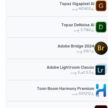
Topaz Gigapixel AI
403
401 م.ب
Topaz DeNoise AI
182
3.7 ج.ب
Adobe Bridge 2024
167
2 ج.ب
Adobe Lightroom Classic
2.3 ألف
2 ج.ب
Toon Boom Harmony Premium
212
509 م.ب