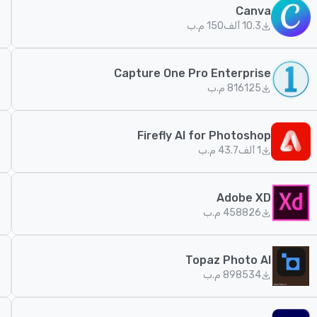
Canva
10.3 ألف
150 م.ب
Capture One Pro Enterprise
125
816 م.ب
Firefly AI for Photoshop
1 ألف
43.7 م.ب
Adobe XD
826
458 م.ب
Topaz Photo AI
534
898 م.ب