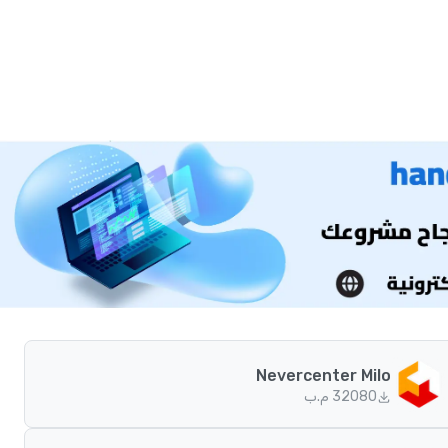
Nevercenter Milo
80
320 م.ب