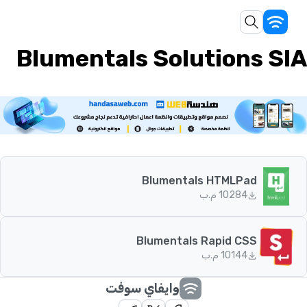
Blumentals Solutions SIA
Blumentals HTMLPad
84
102 م.ب
Blumentals Rapid CSS
44
101 م.ب
وايفاي سوفت