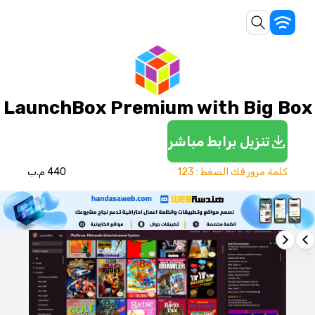
LaunchBox Premium with Big Box
تنزيل برابط مباشر
كلمة مرور فك الضغط : 123
440 م.ب